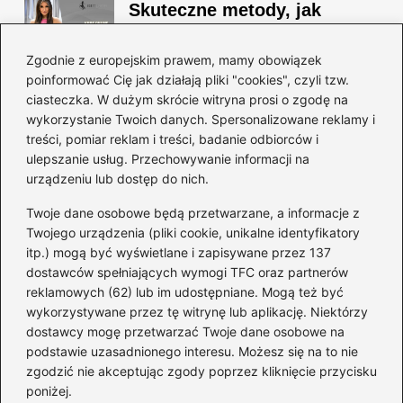
Skuteczne metody, jak
schudnąć i wyrzeźbić
sylwetkę w zaledwie 90 dni
Zgodnie z europejskim prawem, mamy obowiązek
poinformować Cię jak działają pliki "cookies", czyli tzw.
ciasteczka. W dużym skrócie witryna prosi o zgodę na
Idealny garnitur: jak dobrać
wykorzystanie Twoich danych. Spersonalizowane reklamy i
go do swojej sylwetki?
treści, pomiar reklam i treści, badanie odbiorców i
ulepszanie usług. Przechowywanie informacji na
urządzeniu lub dostęp do nich.
Kategorie
Twoje dane osobowe będą przetwarzane, a informacje z
Twojego urządzenia (pliki cookie, unikalne identyfikatory
itp.) mogą być wyświetlane i zapisywane przez 137
Dieta i kalorie
(221)
dostawców spełniających wymogi TFC oraz partnerów
Fitness
(236)
reklamowych (62) lub im udostępniane. Mogą też być
Siłownia
(101)
wykorzystywane przez tę witrynę lub aplikację. Niektórzy
Sport
(60)
dostawcy mogę przetwarzać Twoje dane osobowe na
podstawie uzasadnionego interesu. Możesz się na to nie
Sprzęt i akcesoria
(25)
zgodzić nie akceptując zgody poprzez kliknięcie przycisku
Suplementy
(38)
poniżej.