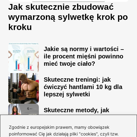
Jak skutecznie zbudować
wymarzoną sylwetkę krok po
kroku
Jakie są normy i wartości –
ile procent mięśni powinno
mieć twoje ciało?
Skuteczne treningi: jak
ćwiczyć hantlami 10 kg dla
lepszej sylwetki
Skuteczne metody, jak
schudnąć i wyrzeźbić
sylwetkę w zaledwie 90 dni
Zgodnie z europejskim prawem, mamy obowiązek
poinformować Cię jak działają pliki "cookies", czyli tzw.