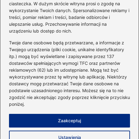
ciasteczka. W dużym skrócie witryna prosi o zgodę na
Idealny garnitur: jak dobrać
wykorzystanie Twoich danych. Spersonalizowane reklamy i
go do swojej sylwetki?
treści, pomiar reklam i treści, badanie odbiorców i
ulepszanie usług. Przechowywanie informacji na
urządzeniu lub dostęp do nich.
Kategorie
Twoje dane osobowe będą przetwarzane, a informacje z
Twojego urządzenia (pliki cookie, unikalne identyfikatory
itp.) mogą być wyświetlane i zapisywane przez 137
Dieta i kalorie
(221)
dostawców spełniających wymogi TFC oraz partnerów
Fitness
(236)
reklamowych (62) lub im udostępniane. Mogą też być
Siłownia
(101)
wykorzystywane przez tę witrynę lub aplikację. Niektórzy
Sport
(60)
dostawcy mogę przetwarzać Twoje dane osobowe na
podstawie uzasadnionego interesu. Możesz się na to nie
Sprzęt i akcesoria
(25)
zgodzić nie akceptując zgody poprzez kliknięcie przycisku
Suplementy
(38)
poniżej.
Sylwetka i trening
(18)
Zaakceptuj
Strona główna
Zasady użytkowania
Prywatność
Ustawienia