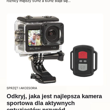
różnicy między 50Hz a 60Hz staje się…
SPRZĘT I AKCESORIA
Odkryj, jaka jest najlepsza kamera
sportowa dla aktywnych
entuzjastów przygód