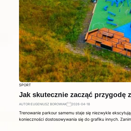
SPORT
Jak skutecznie zacząć przygodę 
AUTOR:
EUGENIUSZ BOROWIAK
2026-04-18
Trenowanie parkour samemu staje się niezwykle ekscytując
konieczności dostosowywania się do grafiku innych. Zani