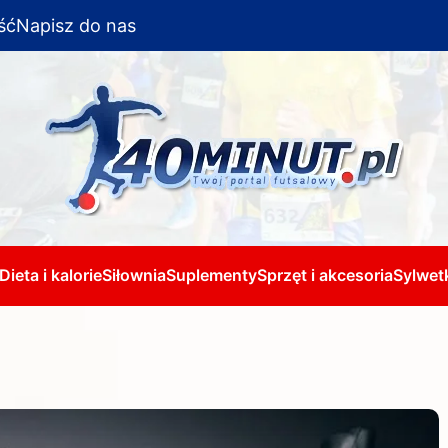
ść
Napisz do nas
Dieta i kalorie
Siłownia
Suplementy
Sprzęt i akcesoria
Sylwetk