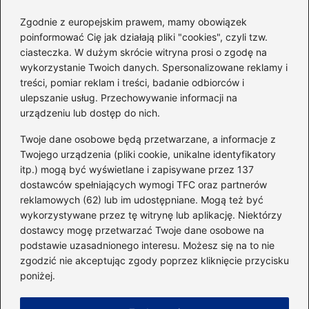
schudnąć i wyrzeźbić
sylwetkę w zaledwie 90 dni
Zgodnie z europejskim prawem, mamy obowiązek
poinformować Cię jak działają pliki "cookies", czyli tzw.
ciasteczka. W dużym skrócie witryna prosi o zgodę na
Idealny garnitur: jak dobrać
wykorzystanie Twoich danych. Spersonalizowane reklamy i
go do swojej sylwetki?
treści, pomiar reklam i treści, badanie odbiorców i
ulepszanie usług. Przechowywanie informacji na
urządzeniu lub dostęp do nich.
Kategorie
Twoje dane osobowe będą przetwarzane, a informacje z
Twojego urządzenia (pliki cookie, unikalne identyfikatory
itp.) mogą być wyświetlane i zapisywane przez 137
Dieta i kalorie
(221)
dostawców spełniających wymogi TFC oraz partnerów
Fitness
(236)
reklamowych (62) lub im udostępniane. Mogą też być
Siłownia
(101)
wykorzystywane przez tę witrynę lub aplikację. Niektórzy
Sport
(60)
dostawcy mogę przetwarzać Twoje dane osobowe na
podstawie uzasadnionego interesu. Możesz się na to nie
Sprzęt i akcesoria
(25)
zgodzić nie akceptując zgody poprzez kliknięcie przycisku
Suplementy
(38)
poniżej.
Sylwetka i trening
(18)