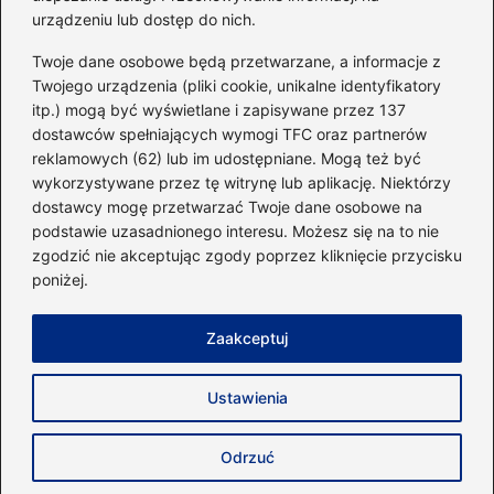
urządzeniu lub dostęp do nich.
Kategorie
Twoje dane osobowe będą przetwarzane, a informacje z
Twojego urządzenia (pliki cookie, unikalne identyfikatory
itp.) mogą być wyświetlane i zapisywane przez 137
Dieta i kalorie
(221)
dostawców spełniających wymogi TFC oraz partnerów
Fitness
(236)
reklamowych (62) lub im udostępniane. Mogą też być
Siłownia
(101)
wykorzystywane przez tę witrynę lub aplikację. Niektórzy
Sport
(60)
dostawcy mogę przetwarzać Twoje dane osobowe na
podstawie uzasadnionego interesu. Możesz się na to nie
Sprzęt i akcesoria
(25)
zgodzić nie akceptując zgody poprzez kliknięcie przycisku
Suplementy
(38)
poniżej.
Sylwetka i trening
(18)
Zaakceptuj
Strona główna
Zasady użytkowania
Prywatność
Ustawienia
Napisz do nas
Copyright © 2026 40minut.pl
Odrzuć