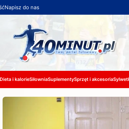
ść
Napisz do nas
Dieta i kalorie
Siłownia
Suplementy
Sprzęt i akcesoria
Sylwetk