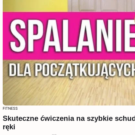
FITNESS
Skuteczne ćwiczenia na szybkie schud
ręki