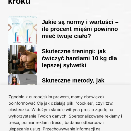
kroku
Jakie są normy i wartości –
ile procent mięśni powinno
mieć twoje ciało?
Skuteczne treningi: jak
ćwiczyć hantlami 10 kg dla
lepszej sylwetki
Skuteczne metody, jak
schudnąć i wyrzeźbić
sylwetkę w zaledwie 90 dni
Zgodnie z europejskim prawem, mamy obowiązek
poinformować Cię jak działają pliki "cookies", czyli tzw.
ciasteczka. W dużym skrócie witryna prosi o zgodę na
Idealny garnitur: jak dobrać
wykorzystanie Twoich danych. Spersonalizowane reklamy i
go do swojej sylwetki?
treści, pomiar reklam i treści, badanie odbiorców i
ulepszanie usług. Przechowywanie informacji na