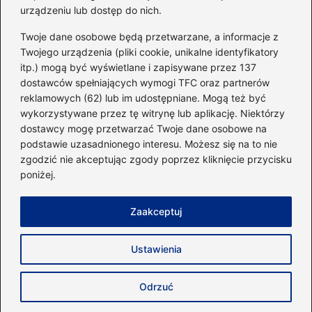
urządzeniu lub dostęp do nich.
Kategorie
Twoje dane osobowe będą przetwarzane, a informacje z
Twojego urządzenia (pliki cookie, unikalne identyfikatory
itp.) mogą być wyświetlane i zapisywane przez 137
Dieta i kalorie
(221)
dostawców spełniających wymogi TFC oraz partnerów
Fitness
(236)
reklamowych (62) lub im udostępniane. Mogą też być
Siłownia
(101)
wykorzystywane przez tę witrynę lub aplikację. Niektórzy
Sport
(60)
dostawcy mogę przetwarzać Twoje dane osobowe na
podstawie uzasadnionego interesu. Możesz się na to nie
Sprzęt i akcesoria
(25)
zgodzić nie akceptując zgody poprzez kliknięcie przycisku
Suplementy
(38)
poniżej.
Sylwetka i trening
(18)
Zaakceptuj
Strona główna
Zasady użytkowania
Prywatność
Ustawienia
Napisz do nas
Copyright © 2026 40minut.pl
Odrzuć