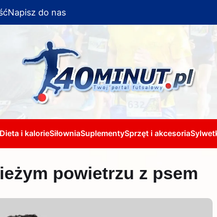
ść
Napisz do nas
Dieta i kalorie
Siłownia
Suplementy
Sprzęt i akcesoria
Sylwetk
ieżym powietrzu z psem