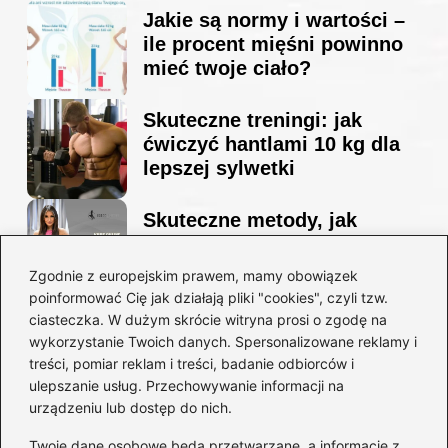
Jakie są normy i wartości –
ile procent mięśni powinno
mieć twoje ciało?
Skuteczne treningi: jak
ćwiczyć hantlami 10 kg dla
lepszej sylwetki
Skuteczne metody, jak
schudnąć i wyrzeźbić
sylwetkę w zaledwie 90 dni
Zgodnie z europejskim prawem, mamy obowiązek
poinformować Cię jak działają pliki "cookies", czyli tzw.
ciasteczka. W dużym skrócie witryna prosi o zgodę na
Idealny garnitur: jak dobrać
wykorzystanie Twoich danych. Spersonalizowane reklamy i
go do swojej sylwetki?
treści, pomiar reklam i treści, badanie odbiorców i
ulepszanie usług. Przechowywanie informacji na
urządzeniu lub dostęp do nich.
Kategorie
Twoje dane osobowe będą przetwarzane, a informacje z