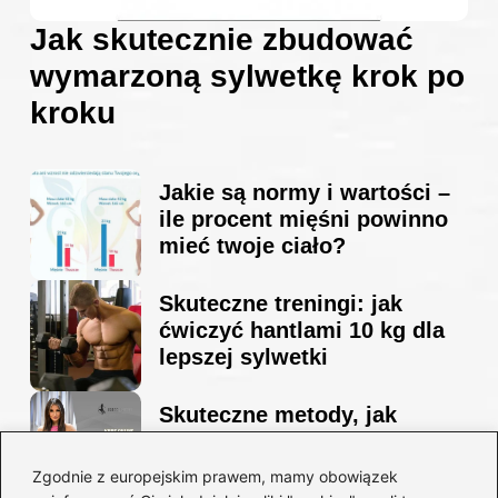
Jak skutecznie zbudować
wymarzoną sylwetkę krok po
kroku
Jakie są normy i wartości –
ile procent mięśni powinno
mieć twoje ciało?
Skuteczne treningi: jak
ćwiczyć hantlami 10 kg dla
lepszej sylwetki
Skuteczne metody, jak
schudnąć i wyrzeźbić
sylwetkę w zaledwie 90 dni
Zgodnie z europejskim prawem, mamy obowiązek