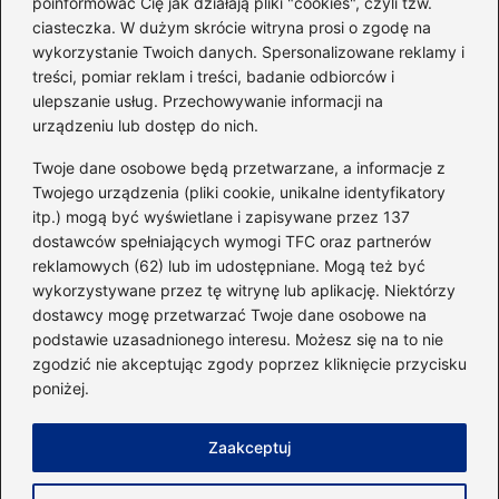
poinformować Cię jak działają pliki "cookies", czyli tzw.
ciasteczka. W dużym skrócie witryna prosi o zgodę na
Idealny garnitur: jak dobrać
wykorzystanie Twoich danych. Spersonalizowane reklamy i
go do swojej sylwetki?
treści, pomiar reklam i treści, badanie odbiorców i
ulepszanie usług. Przechowywanie informacji na
urządzeniu lub dostęp do nich.
Kategorie
Twoje dane osobowe będą przetwarzane, a informacje z
Twojego urządzenia (pliki cookie, unikalne identyfikatory
itp.) mogą być wyświetlane i zapisywane przez 137
Dieta i kalorie
(221)
dostawców spełniających wymogi TFC oraz partnerów
Fitness
(236)
reklamowych (62) lub im udostępniane. Mogą też być
Siłownia
(101)
wykorzystywane przez tę witrynę lub aplikację. Niektórzy
Sport
(60)
dostawcy mogę przetwarzać Twoje dane osobowe na
podstawie uzasadnionego interesu. Możesz się na to nie
Sprzęt i akcesoria
(25)
zgodzić nie akceptując zgody poprzez kliknięcie przycisku
Suplementy
(38)
poniżej.
Sylwetka i trening
(18)
Zaakceptuj