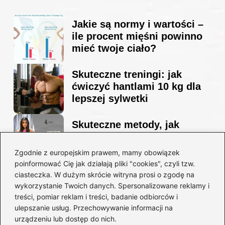
Jakie są normy i wartości –
ile procent mięśni powinno
mieć twoje ciało?
Skuteczne treningi: jak
ćwiczyć hantlami 10 kg dla
lepszej sylwetki
Skuteczne metody, jak
schudnąć i wyrzeźbić
sylwetkę w zaledwie 90 dni
Zgodnie z europejskim prawem, mamy obowiązek
poinformować Cię jak działają pliki "cookies", czyli tzw.
ciasteczka. W dużym skrócie witryna prosi o zgodę na
Idealny garnitur: jak dobrać
wykorzystanie Twoich danych. Spersonalizowane reklamy i
go do swojej sylwetki?
treści, pomiar reklam i treści, badanie odbiorców i
ulepszanie usług. Przechowywanie informacji na
urządzeniu lub dostęp do nich.