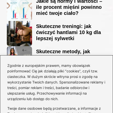
Jakie są normy i wartości –
ile procent mięśni powinno
mieć twoje ciało?
Skuteczne treningi: jak
ćwiczyć hantlami 10 kg dla
lepszej sylwetki
Skuteczne metody, jak
schudnąć i wyrzeźbić
sylwetkę w zaledwie 90 dni
Zgodnie z europejskim prawem, mamy obowiązek
poinformować Cię jak działają pliki "cookies", czyli tzw.
ciasteczka. W dużym skrócie witryna prosi o zgodę na
Idealny garnitur: jak dobrać
wykorzystanie Twoich danych. Spersonalizowane reklamy i
go do swojej sylwetki?
treści, pomiar reklam i treści, badanie odbiorców i
ulepszanie usług. Przechowywanie informacji na
urządzeniu lub dostęp do nich.
Kategorie
Twoje dane osobowe będą przetwarzane, a informacje z