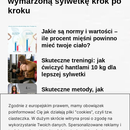
wymarzoną sylwetkę krok po
kroku
Jakie są normy i wartości –
ile procent mięśni powinno
mieć twoje ciało?
Skuteczne treningi: jak
ćwiczyć hantlami 10 kg dla
lepszej sylwetki
Skuteczne metody, jak
schudnąć i wyrzeźbić
sylwetkę w zaledwie 90 dni
Zgodnie z europejskim prawem, mamy obowiązek
poinformować Cię jak działają pliki "cookies", czyli tzw.
ciasteczka. W dużym skrócie witryna prosi o zgodę na
Idealny garnitur: jak dobrać
wykorzystanie Twoich danych. Spersonalizowane reklamy i
go do swojej sylwetki?