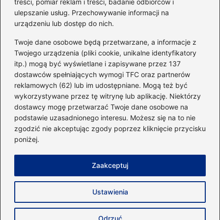
treści, pomiar reklam i treści, badanie odbiorców i
ulepszanie usług. Przechowywanie informacji na
urządzeniu lub dostęp do nich.
Kategorie
Twoje dane osobowe będą przetwarzane, a informacje z
Twojego urządzenia (pliki cookie, unikalne identyfikatory
itp.) mogą być wyświetlane i zapisywane przez 137
Dieta i kalorie
(221)
dostawców spełniających wymogi TFC oraz partnerów
Fitness
(236)
reklamowych (62) lub im udostępniane. Mogą też być
Siłownia
(101)
wykorzystywane przez tę witrynę lub aplikację. Niektórzy
Sport
(60)
dostawcy mogę przetwarzać Twoje dane osobowe na
podstawie uzasadnionego interesu. Możesz się na to nie
Sprzęt i akcesoria
(25)
zgodzić nie akceptując zgody poprzez kliknięcie przycisku
Suplementy
(38)
poniżej.
Sylwetka i trening
(18)
Zaakceptuj
Strona główna
Zasady użytkowania
Prywatność
Ustawienia
Napisz do nas
Copyright © 2026 40minut.pl
Odrzuć