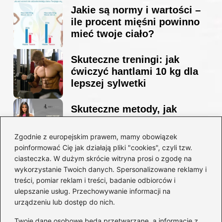
Jakie są normy i wartości –
ile procent mięśni powinno
mieć twoje ciało?
Skuteczne treningi: jak
ćwiczyć hantlami 10 kg dla
lepszej sylwetki
Skuteczne metody, jak
schudnąć i wyrzeźbić
sylwetkę w zaledwie 90 dni
Zgodnie z europejskim prawem, mamy obowiązek
poinformować Cię jak działają pliki "cookies", czyli tzw.
ciasteczka. W dużym skrócie witryna prosi o zgodę na
Idealny garnitur: jak dobrać
wykorzystanie Twoich danych. Spersonalizowane reklamy i
go do swojej sylwetki?
treści, pomiar reklam i treści, badanie odbiorców i
ulepszanie usług. Przechowywanie informacji na
urządzeniu lub dostęp do nich.
Kategorie
Twoje dane osobowe będą przetwarzane, a informacje z