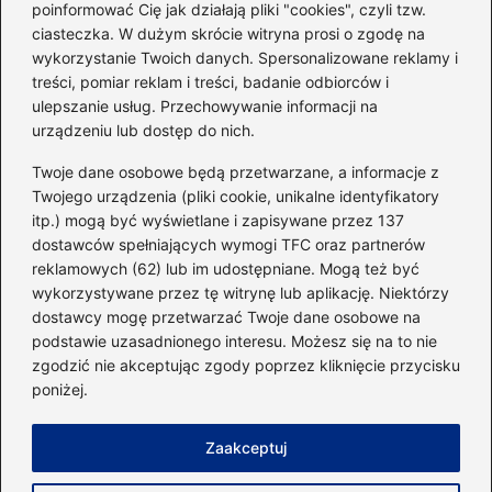
poinformować Cię jak działają pliki "cookies", czyli tzw.
ciasteczka. W dużym skrócie witryna prosi o zgodę na
Idealny garnitur: jak dobrać
wykorzystanie Twoich danych. Spersonalizowane reklamy i
go do swojej sylwetki?
treści, pomiar reklam i treści, badanie odbiorców i
ulepszanie usług. Przechowywanie informacji na
urządzeniu lub dostęp do nich.
Kategorie
Twoje dane osobowe będą przetwarzane, a informacje z
Twojego urządzenia (pliki cookie, unikalne identyfikatory
itp.) mogą być wyświetlane i zapisywane przez 137
Dieta i kalorie
(221)
dostawców spełniających wymogi TFC oraz partnerów
Fitness
(236)
reklamowych (62) lub im udostępniane. Mogą też być
Siłownia
(101)
wykorzystywane przez tę witrynę lub aplikację. Niektórzy
Sport
(60)
dostawcy mogę przetwarzać Twoje dane osobowe na
podstawie uzasadnionego interesu. Możesz się na to nie
Sprzęt i akcesoria
(25)
zgodzić nie akceptując zgody poprzez kliknięcie przycisku
Suplementy
(38)
poniżej.
Sylwetka i trening
(18)
Zaakceptuj