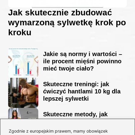
Jak skutecznie zbudować
wymarzoną sylwetkę krok po
kroku
Jakie są normy i wartości –
ile procent mięśni powinno
mieć twoje ciało?
Skuteczne treningi: jak
ćwiczyć hantlami 10 kg dla
lepszej sylwetki
Skuteczne metody, jak
schudnąć i wyrzeźbić
sylwetkę w zaledwie 90 dni
Zgodnie z europejskim prawem, mamy obowiązek