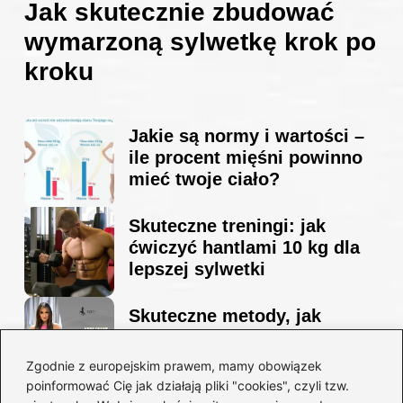
Jak skutecznie zbudować
wymarzoną sylwetkę krok po
kroku
Jakie są normy i wartości –
ile procent mięśni powinno
mieć twoje ciało?
Skuteczne treningi: jak
ćwiczyć hantlami 10 kg dla
lepszej sylwetki
Skuteczne metody, jak
schudnąć i wyrzeźbić
sylwetkę w zaledwie 90 dni
Zgodnie z europejskim prawem, mamy obowiązek
poinformować Cię jak działają pliki "cookies", czyli tzw.