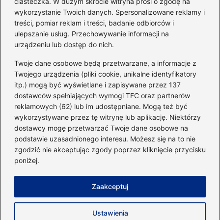
ciasteczka. W dużym skrócie witryna prosi o zgodę na
Idealny garnitur: jak dobrać
wykorzystanie Twoich danych. Spersonalizowane reklamy i
go do swojej sylwetki?
treści, pomiar reklam i treści, badanie odbiorców i
ulepszanie usług. Przechowywanie informacji na
urządzeniu lub dostęp do nich.
Kategorie
Twoje dane osobowe będą przetwarzane, a informacje z
Twojego urządzenia (pliki cookie, unikalne identyfikatory
itp.) mogą być wyświetlane i zapisywane przez 137
Dieta i kalorie
(221)
dostawców spełniających wymogi TFC oraz partnerów
Fitness
(236)
reklamowych (62) lub im udostępniane. Mogą też być
Siłownia
(101)
wykorzystywane przez tę witrynę lub aplikację. Niektórzy
Sport
(60)
dostawcy mogę przetwarzać Twoje dane osobowe na
podstawie uzasadnionego interesu. Możesz się na to nie
Sprzęt i akcesoria
(25)
zgodzić nie akceptując zgody poprzez kliknięcie przycisku
Suplementy
(38)
poniżej.
Sylwetka i trening
(18)
Zaakceptuj
Strona główna
Zasady użytkowania
Prywatność
Ustawienia