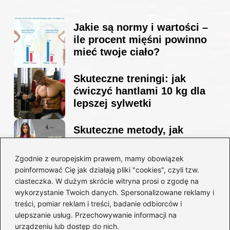
Jakie są normy i wartości –
ile procent mięśni powinno
mieć twoje ciało?
Skuteczne treningi: jak
ćwiczyć hantlami 10 kg dla
lepszej sylwetki
Skuteczne metody, jak
schudnąć i wyrzeźbić
sylwetkę w zaledwie 90 dni
Zgodnie z europejskim prawem, mamy obowiązek
poinformować Cię jak działają pliki "cookies", czyli tzw.
ciasteczka. W dużym skrócie witryna prosi o zgodę na
Idealny garnitur: jak dobrać
wykorzystanie Twoich danych. Spersonalizowane reklamy i
go do swojej sylwetki?
treści, pomiar reklam i treści, badanie odbiorców i
ulepszanie usług. Przechowywanie informacji na
urządzeniu lub dostęp do nich.