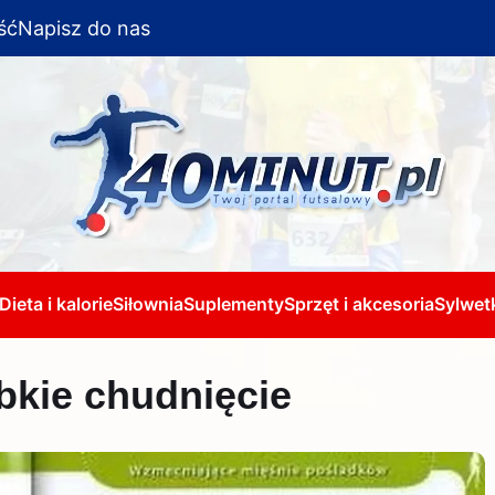
ść
Napisz do nas
Dieta i kalorie
Siłownia
Suplementy
Sprzęt i akcesoria
Sylwetk
bkie chudnięcie