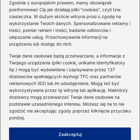
sylwetkę w zaledwie 90 dni
Zgodnie z europejskim prawem, mamy obowiązek
poinformować Cię jak działają pliki "cookies", czyli tzw.
ciasteczka. W dużym skrócie witryna prosi o zgodę na
Idealny garnitur: jak dobrać
wykorzystanie Twoich danych. Spersonalizowane reklamy i
go do swojej sylwetki?
treści, pomiar reklam i treści, badanie odbiorców i
ulepszanie usług. Przechowywanie informacji na
urządzeniu lub dostęp do nich.
Kategorie
Twoje dane osobowe będą przetwarzane, a informacje z
Twojego urządzenia (pliki cookie, unikalne identyfikatory
itp.) mogą być wyświetlane i zapisywane przez 137
Dieta i kalorie
(221)
dostawców spełniających wymogi TFC oraz partnerów
Fitness
(236)
reklamowych (62) lub im udostępniane. Mogą też być
Siłownia
(101)
wykorzystywane przez tę witrynę lub aplikację. Niektórzy
Sport
(60)
dostawcy mogę przetwarzać Twoje dane osobowe na
podstawie uzasadnionego interesu. Możesz się na to nie
Sprzęt i akcesoria
(25)
zgodzić nie akceptując zgody poprzez kliknięcie przycisku
Suplementy
(38)
poniżej.
Sylwetka i trening
(18)
Zaakceptuj