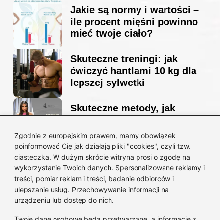
Jakie są normy i wartości –
ile procent mięśni powinno
mieć twoje ciało?
Skuteczne treningi: jak
ćwiczyć hantlami 10 kg dla
lepszej sylwetki
Skuteczne metody, jak
schudnąć i wyrzeźbić
sylwetkę w zaledwie 90 dni
Zgodnie z europejskim prawem, mamy obowiązek
poinformować Cię jak działają pliki "cookies", czyli tzw.
ciasteczka. W dużym skrócie witryna prosi o zgodę na
Idealny garnitur: jak dobrać
wykorzystanie Twoich danych. Spersonalizowane reklamy i
go do swojej sylwetki?
treści, pomiar reklam i treści, badanie odbiorców i
ulepszanie usług. Przechowywanie informacji na
urządzeniu lub dostęp do nich.
Kategorie
Twoje dane osobowe będą przetwarzane, a informacje z