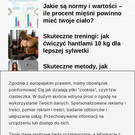
Jakie są normy i wartości –
ile procent mięśni powinno
mieć twoje ciało?
Skuteczne treningi: jak
ćwiczyć hantlami 10 kg dla
lepszej sylwetki
Skuteczne metody, jak
schudnąć i wyrzeźbić
sylwetkę w zaledwie 90 dni
Zgodnie z europejskim prawem, mamy obowiązek
poinformować Cię jak działają pliki "cookies", czyli tzw.
ciasteczka. W dużym skrócie witryna prosi o zgodę na
Idealny garnitur: jak dobrać
wykorzystanie Twoich danych. Spersonalizowane reklamy i
go do swojej sylwetki?
treści, pomiar reklam i treści, badanie odbiorców i
ulepszanie usług. Przechowywanie informacji na
urządzeniu lub dostęp do nich.
Kategorie
Twoje dane osobowe będą przetwarzane, a informacje z