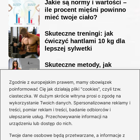
Jakie są normy i wartości –
ile procent mięśni powinno
mieć twoje ciało?
Skuteczne treningi: jak
ćwiczyć hantlami 10 kg dla
lepszej sylwetki
Skuteczne metody, jak
schudnąć i wyrzeźbić
sylwetkę w zaledwie 90 dni
Zgodnie z europejskim prawem, mamy obowiązek
poinformować Cię jak działają pliki "cookies", czyli tzw.
ciasteczka. W dużym skrócie witryna prosi o zgodę na
Idealny garnitur: jak dobrać
wykorzystanie Twoich danych. Spersonalizowane reklamy i
go do swojej sylwetki?
treści, pomiar reklam i treści, badanie odbiorców i
ulepszanie usług. Przechowywanie informacji na
urządzeniu lub dostęp do nich.
Kategorie
Twoje dane osobowe będą przetwarzane, a informacje z