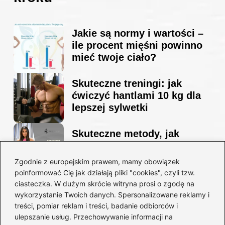
Jakie są normy i wartości –
ile procent mięśni powinno
mieć twoje ciało?
Skuteczne treningi: jak
ćwiczyć hantlami 10 kg dla
lepszej sylwetki
Skuteczne metody, jak
schudnąć i wyrzeźbić
sylwetkę w zaledwie 90 dni
Zgodnie z europejskim prawem, mamy obowiązek
poinformować Cię jak działają pliki "cookies", czyli tzw.
ciasteczka. W dużym skrócie witryna prosi o zgodę na
Idealny garnitur: jak dobrać
wykorzystanie Twoich danych. Spersonalizowane reklamy i
go do swojej sylwetki?
treści, pomiar reklam i treści, badanie odbiorców i
ulepszanie usług. Przechowywanie informacji na