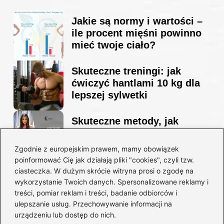
Jakie są normy i wartości –
ile procent mięśni powinno
mieć twoje ciało?
Skuteczne treningi: jak
ćwiczyć hantlami 10 kg dla
lepszej sylwetki
Skuteczne metody, jak
schudnąć i wyrzeźbić
sylwetkę w zaledwie 90 dni
Zgodnie z europejskim prawem, mamy obowiązek
poinformować Cię jak działają pliki "cookies", czyli tzw.
ciasteczka. W dużym skrócie witryna prosi o zgodę na
Idealny garnitur: jak dobrać
wykorzystanie Twoich danych. Spersonalizowane reklamy i
go do swojej sylwetki?
treści, pomiar reklam i treści, badanie odbiorców i
ulepszanie usług. Przechowywanie informacji na
urządzeniu lub dostęp do nich.