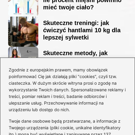
ile procent mięśni powinno
mieć twoje ciało?
Skuteczne treningi: jak
ćwiczyć hantlami 10 kg dla
lepszej sylwetki
Skuteczne metody, jak
schudnąć i wyrzeźbić
sylwetkę w zaledwie 90 dni
Zgodnie z europejskim prawem, mamy obowiązek
poinformować Cię jak działają pliki "cookies", czyli tzw.
ciasteczka. W dużym skrócie witryna prosi o zgodę na
Idealny garnitur: jak dobrać
wykorzystanie Twoich danych. Spersonalizowane reklamy i
go do swojej sylwetki?
treści, pomiar reklam i treści, badanie odbiorców i
ulepszanie usług. Przechowywanie informacji na
urządzeniu lub dostęp do nich.
Kategorie
Twoje dane osobowe będą przetwarzane, a informacje z
Twojego urządzenia (pliki cookie, unikalne identyfikatory
itp.) mogą być wyświetlane i zapisywane przez 137