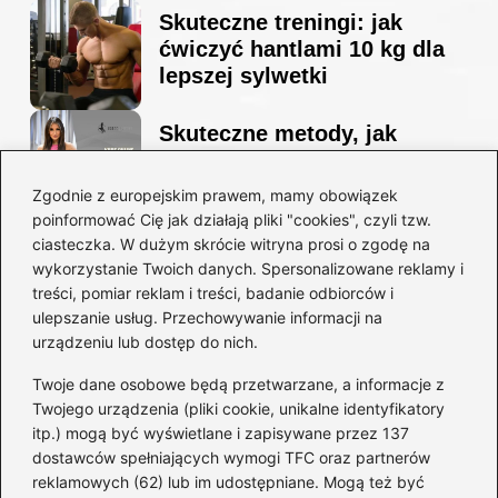
Skuteczne treningi: jak
ćwiczyć hantlami 10 kg dla
lepszej sylwetki
Skuteczne metody, jak
schudnąć i wyrzeźbić
sylwetkę w zaledwie 90 dni
Zgodnie z europejskim prawem, mamy obowiązek
poinformować Cię jak działają pliki "cookies", czyli tzw.
ciasteczka. W dużym skrócie witryna prosi o zgodę na
Idealny garnitur: jak dobrać
wykorzystanie Twoich danych. Spersonalizowane reklamy i
go do swojej sylwetki?
treści, pomiar reklam i treści, badanie odbiorców i
ulepszanie usług. Przechowywanie informacji na
urządzeniu lub dostęp do nich.
Kategorie
Twoje dane osobowe będą przetwarzane, a informacje z
Twojego urządzenia (pliki cookie, unikalne identyfikatory
itp.) mogą być wyświetlane i zapisywane przez 137
Dieta i kalorie
(221)
dostawców spełniających wymogi TFC oraz partnerów
Fitness
(236)
reklamowych (62) lub im udostępniane. Mogą też być