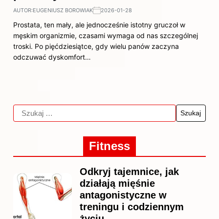
AUTOR:
EUGENIUSZ BOROWIAK
2026-01-28
Prostata, ten mały, ale jednocześnie istotny gruczoł w
męskim organizmie, czasami wymaga od nas szczególnej
troski. Po pięćdziesiątce, gdy wielu panów zaczyna
odczuwać dyskomfort…
Fitness
Odkryj tajemnice, jak
działają mięśnie
antagonistyczne w
treningu i codziennym
życiu