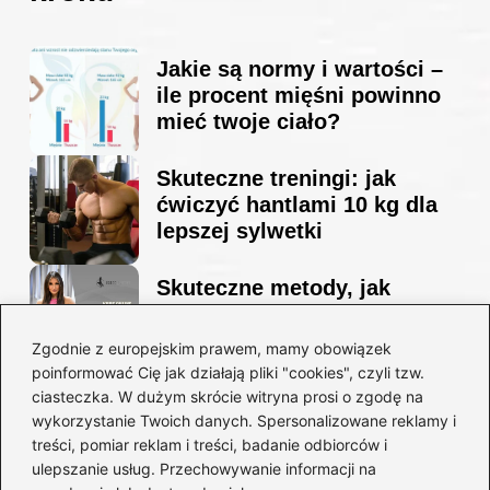
Jakie są normy i wartości –
ile procent mięśni powinno
mieć twoje ciało?
Skuteczne treningi: jak
ćwiczyć hantlami 10 kg dla
lepszej sylwetki
Skuteczne metody, jak
schudnąć i wyrzeźbić
sylwetkę w zaledwie 90 dni
Zgodnie z europejskim prawem, mamy obowiązek
poinformować Cię jak działają pliki "cookies", czyli tzw.
ciasteczka. W dużym skrócie witryna prosi o zgodę na
Idealny garnitur: jak dobrać
wykorzystanie Twoich danych. Spersonalizowane reklamy i
go do swojej sylwetki?
treści, pomiar reklam i treści, badanie odbiorców i
ulepszanie usług. Przechowywanie informacji na