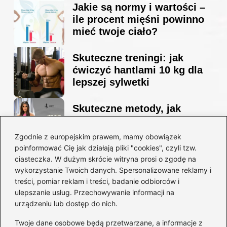
Jakie są normy i wartości –
ile procent mięśni powinno
mieć twoje ciało?
Skuteczne treningi: jak
ćwiczyć hantlami 10 kg dla
lepszej sylwetki
Skuteczne metody, jak
schudnąć i wyrzeźbić
sylwetkę w zaledwie 90 dni
Zgodnie z europejskim prawem, mamy obowiązek
poinformować Cię jak działają pliki "cookies", czyli tzw.
ciasteczka. W dużym skrócie witryna prosi o zgodę na
Idealny garnitur: jak dobrać
wykorzystanie Twoich danych. Spersonalizowane reklamy i
go do swojej sylwetki?
treści, pomiar reklam i treści, badanie odbiorców i
ulepszanie usług. Przechowywanie informacji na
urządzeniu lub dostęp do nich.
Kategorie
Twoje dane osobowe będą przetwarzane, a informacje z