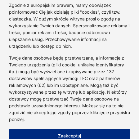
sylwetkę w zaledwie 90 dni
Zgodnie z europejskim prawem, mamy obowiązek
poinformować Cię jak działają pliki "cookies", czyli tzw.
ciasteczka. W dużym skrócie witryna prosi o zgodę na
Idealny garnitur: jak dobrać
wykorzystanie Twoich danych. Spersonalizowane reklamy i
go do swojej sylwetki?
treści, pomiar reklam i treści, badanie odbiorców i
ulepszanie usług. Przechowywanie informacji na
urządzeniu lub dostęp do nich.
Kategorie
Twoje dane osobowe będą przetwarzane, a informacje z
Twojego urządzenia (pliki cookie, unikalne identyfikatory
itp.) mogą być wyświetlane i zapisywane przez 137
Dieta i kalorie
(221)
dostawców spełniających wymogi TFC oraz partnerów
Fitness
(236)
reklamowych (62) lub im udostępniane. Mogą też być
Siłownia
(101)
wykorzystywane przez tę witrynę lub aplikację. Niektórzy
Sport
(60)
dostawcy mogę przetwarzać Twoje dane osobowe na
podstawie uzasadnionego interesu. Możesz się na to nie
Sprzęt i akcesoria
(25)
zgodzić nie akceptując zgody poprzez kliknięcie przycisku
Suplementy
(38)
poniżej.
Sylwetka i trening
(18)
Zaakceptuj