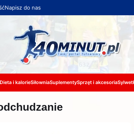
ść
Napisz do nas
Dieta i kalorie
Siłownia
Suplementy
Sprzęt i akcesoria
Sylwetk
 odchudzanie