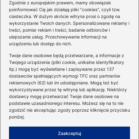
sylwetkę w zaledwie 90 dni
Zgodnie z europejskim prawem, mamy obowiązek
poinformować Cię jak działają pliki "cookies", czyli tzw.
ciasteczka. W dużym skrócie witryna prosi o zgodę na
Idealny garnitur: jak dobrać
wykorzystanie Twoich danych. Spersonalizowane reklamy i
go do swojej sylwetki?
treści, pomiar reklam i treści, badanie odbiorców i
ulepszanie usług. Przechowywanie informacji na
urządzeniu lub dostęp do nich.
Kategorie
Twoje dane osobowe będą przetwarzane, a informacje z
Twojego urządzenia (pliki cookie, unikalne identyfikatory
itp.) mogą być wyświetlane i zapisywane przez 137
Dieta i kalorie
(221)
dostawców spełniających wymogi TFC oraz partnerów
Fitness
(236)
reklamowych (62) lub im udostępniane. Mogą też być
Siłownia
(101)
wykorzystywane przez tę witrynę lub aplikację. Niektórzy
Sport
(60)
dostawcy mogę przetwarzać Twoje dane osobowe na
podstawie uzasadnionego interesu. Możesz się na to nie
Sprzęt i akcesoria
(25)
zgodzić nie akceptując zgody poprzez kliknięcie przycisku
Suplementy
(38)
poniżej.
Sylwetka i trening
(18)
Zaakceptuj