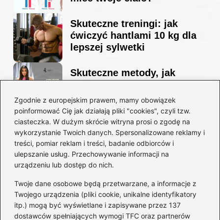
Skuteczne treningi: jak
ćwiczyć hantlami 10 kg dla
lepszej sylwetki
Skuteczne metody, jak
schudnąć i wyrzeźbić
sylwetkę w zaledwie 90 dni
Zgodnie z europejskim prawem, mamy obowiązek
poinformować Cię jak działają pliki "cookies", czyli tzw.
ciasteczka. W dużym skrócie witryna prosi o zgodę na
Idealny garnitur: jak dobrać
wykorzystanie Twoich danych. Spersonalizowane reklamy i
go do swojej sylwetki?
treści, pomiar reklam i treści, badanie odbiorców i
ulepszanie usług. Przechowywanie informacji na
urządzeniu lub dostęp do nich.
Kategorie
Twoje dane osobowe będą przetwarzane, a informacje z
Twojego urządzenia (pliki cookie, unikalne identyfikatory
itp.) mogą być wyświetlane i zapisywane przez 137
Dieta i kalorie
(221)
dostawców spełniających wymogi TFC oraz partnerów