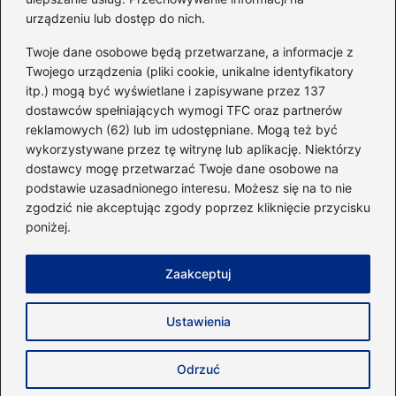
urządzeniu lub dostęp do nich.
Kategorie
Twoje dane osobowe będą przetwarzane, a informacje z
Twojego urządzenia (pliki cookie, unikalne identyfikatory
itp.) mogą być wyświetlane i zapisywane przez 137
Dieta i kalorie
(221)
dostawców spełniających wymogi TFC oraz partnerów
Fitness
(236)
reklamowych (62) lub im udostępniane. Mogą też być
Siłownia
(101)
wykorzystywane przez tę witrynę lub aplikację. Niektórzy
Sport
(60)
dostawcy mogę przetwarzać Twoje dane osobowe na
podstawie uzasadnionego interesu. Możesz się na to nie
Sprzęt i akcesoria
(25)
zgodzić nie akceptując zgody poprzez kliknięcie przycisku
Suplementy
(38)
poniżej.
Sylwetka i trening
(18)
Zaakceptuj
Strona główna
Zasady użytkowania
Prywatność
Ustawienia
Napisz do nas
Copyright © 2026 40minut.pl
Odrzuć