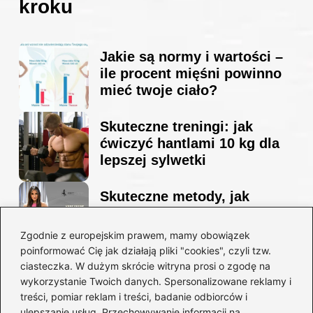
kroku
Jakie są normy i wartości –
ile procent mięśni powinno
mieć twoje ciało?
Skuteczne treningi: jak
ćwiczyć hantlami 10 kg dla
lepszej sylwetki
Skuteczne metody, jak
schudnąć i wyrzeźbić
sylwetkę w zaledwie 90 dni
Zgodnie z europejskim prawem, mamy obowiązek
poinformować Cię jak działają pliki "cookies", czyli tzw.
ciasteczka. W dużym skrócie witryna prosi o zgodę na
Idealny garnitur: jak dobrać
wykorzystanie Twoich danych. Spersonalizowane reklamy i
go do swojej sylwetki?
treści, pomiar reklam i treści, badanie odbiorców i
ulepszanie usług. Przechowywanie informacji na