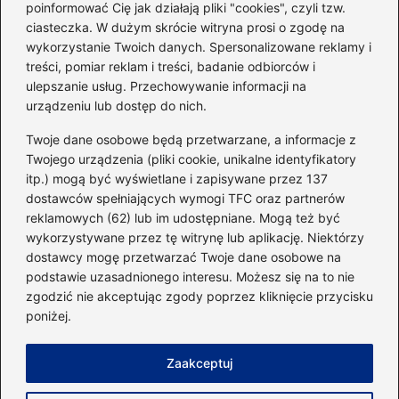
poinformować Cię jak działają pliki "cookies", czyli tzw.
ciasteczka. W dużym skrócie witryna prosi o zgodę na
Idealny garnitur: jak dobrać
wykorzystanie Twoich danych. Spersonalizowane reklamy i
go do swojej sylwetki?
treści, pomiar reklam i treści, badanie odbiorców i
ulepszanie usług. Przechowywanie informacji na
urządzeniu lub dostęp do nich.
Kategorie
Twoje dane osobowe będą przetwarzane, a informacje z
Twojego urządzenia (pliki cookie, unikalne identyfikatory
itp.) mogą być wyświetlane i zapisywane przez 137
Dieta i kalorie
(221)
dostawców spełniających wymogi TFC oraz partnerów
Fitness
(236)
reklamowych (62) lub im udostępniane. Mogą też być
Siłownia
(101)
wykorzystywane przez tę witrynę lub aplikację. Niektórzy
Sport
(60)
dostawcy mogę przetwarzać Twoje dane osobowe na
podstawie uzasadnionego interesu. Możesz się na to nie
Sprzęt i akcesoria
(25)
zgodzić nie akceptując zgody poprzez kliknięcie przycisku
Suplementy
(38)
poniżej.
Sylwetka i trening
(18)
Zaakceptuj