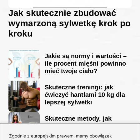
Jak skutecznie zbudować
wymarzoną sylwetkę krok po
kroku
Jakie są normy i wartości –
ile procent mięśni powinno
mieć twoje ciało?
Skuteczne treningi: jak
ćwiczyć hantlami 10 kg dla
lepszej sylwetki
Skuteczne metody, jak
schudnąć i wyrzeźbić
sylwetkę w zaledwie 90 dni
Zgodnie z europejskim prawem, mamy obowiązek