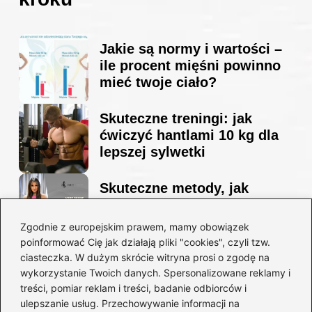
Jakie są normy i wartości –
ile procent mięśni powinno
mieć twoje ciało?
Skuteczne treningi: jak
ćwiczyć hantlami 10 kg dla
lepszej sylwetki
Skuteczne metody, jak
schudnąć i wyrzeźbić
sylwetkę w zaledwie 90 dni
Zgodnie z europejskim prawem, mamy obowiązek
poinformować Cię jak działają pliki "cookies", czyli tzw.
ciasteczka. W dużym skrócie witryna prosi o zgodę na
Idealny garnitur: jak dobrać
wykorzystanie Twoich danych. Spersonalizowane reklamy i
go do swojej sylwetki?
treści, pomiar reklam i treści, badanie odbiorców i
ulepszanie usług. Przechowywanie informacji na