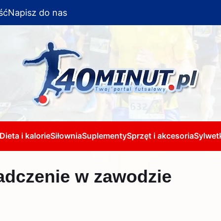
ść
Napisz do nas
Dieta i kalorie
Siłownia
Suplementy
Sprzęt i akcesoria
Sylwetk
adczenie w zawodzie