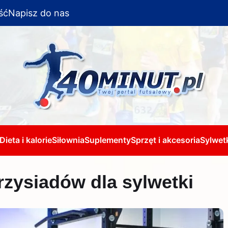
ść
Napisz do nas
Dieta i kalorie
Siłownia
Suplementy
Sprzęt i akcesoria
Sylwetk
rzysiadów dla sylwetki