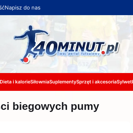
ść
Napisz do nas
Dieta i kalorie
Siłownia
Suplementy
Sprzęt i akcesoria
Sylwetk
ści biegowych pumy