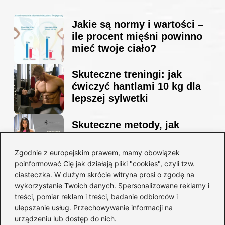
Jakie są normy i wartości –
ile procent mięśni powinno
mieć twoje ciało?
Skuteczne treningi: jak
ćwiczyć hantlami 10 kg dla
lepszej sylwetki
Skuteczne metody, jak
schudnąć i wyrzeźbić
sylwetkę w zaledwie 90 dni
Zgodnie z europejskim prawem, mamy obowiązek
poinformować Cię jak działają pliki "cookies", czyli tzw.
ciasteczka. W dużym skrócie witryna prosi o zgodę na
Idealny garnitur: jak dobrać
wykorzystanie Twoich danych. Spersonalizowane reklamy i
go do swojej sylwetki?
treści, pomiar reklam i treści, badanie odbiorców i
ulepszanie usług. Przechowywanie informacji na
urządzeniu lub dostęp do nich.