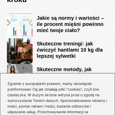
Jakie są normy i wartości –
ile procent mięśni powinno
mieć twoje ciało?
Skuteczne treningi: jak
ćwiczyć hantlami 10 kg dla
lepszej sylwetki
Skuteczne metody, jak
schudnąć i wyrzeźbić
sylwetkę w zaledwie 90 dni
Zgodnie z europejskim prawem, mamy obowiązek
poinformować Cię jak działają pliki "cookies", czyli tzw.
ciasteczka. W dużym skrócie witryna prosi o zgodę na
Idealny garnitur: jak dobrać
wykorzystanie Twoich danych. Spersonalizowane reklamy i
go do swojej sylwetki?
treści, pomiar reklam i treści, badanie odbiorców i
ulepszanie usług. Przechowywanie informacji na