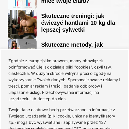
mieć twoje ciało?
Skuteczne treningi: jak
ćwiczyć hantlami 10 kg dla
lepszej sylwetki
Skuteczne metody, jak
schudnąć i wyrzeźbić
sylwetkę w zaledwie 90 dni
Zgodnie z europejskim prawem, mamy obowiązek
poinformować Cię jak działają pliki "cookies", czyli tzw.
ciasteczka. W dużym skrócie witryna prosi o zgodę na
Idealny garnitur: jak dobrać
wykorzystanie Twoich danych. Spersonalizowane reklamy i
go do swojej sylwetki?
treści, pomiar reklam i treści, badanie odbiorców i
ulepszanie usług. Przechowywanie informacji na
urządzeniu lub dostęp do nich.
Kategorie
Twoje dane osobowe będą przetwarzane, a informacje z
Twojego urządzenia (pliki cookie, unikalne identyfikatory
itp.) mogą być wyświetlane i zapisywane przez 137
Dieta i kalorie
(221)
dostawców spełniających wymogi TFC oraz partnerów