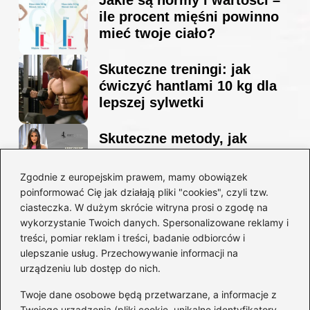
ile procent mięśni powinno
mieć twoje ciało?
Skuteczne treningi: jak
ćwiczyć hantlami 10 kg dla
lepszej sylwetki
Skuteczne metody, jak
schudnąć i wyrzeźbić
sylwetkę w zaledwie 90 dni
Zgodnie z europejskim prawem, mamy obowiązek
poinformować Cię jak działają pliki "cookies", czyli tzw.
ciasteczka. W dużym skrócie witryna prosi o zgodę na
Idealny garnitur: jak dobrać
wykorzystanie Twoich danych. Spersonalizowane reklamy i
go do swojej sylwetki?
treści, pomiar reklam i treści, badanie odbiorców i
ulepszanie usług. Przechowywanie informacji na
urządzeniu lub dostęp do nich.
Kategorie
Twoje dane osobowe będą przetwarzane, a informacje z
Twojego urządzenia (pliki cookie, unikalne identyfikatory