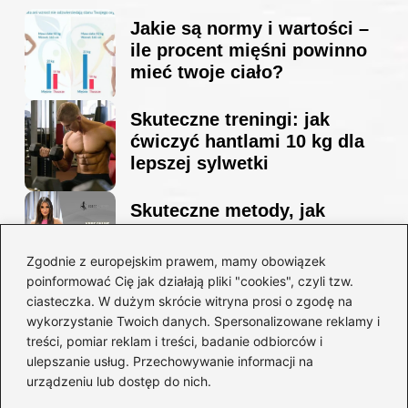
Jakie są normy i wartości –
ile procent mięśni powinno
mieć twoje ciało?
Skuteczne treningi: jak
ćwiczyć hantlami 10 kg dla
lepszej sylwetki
Skuteczne metody, jak
schudnąć i wyrzeźbić
sylwetkę w zaledwie 90 dni
Zgodnie z europejskim prawem, mamy obowiązek
poinformować Cię jak działają pliki "cookies", czyli tzw.
ciasteczka. W dużym skrócie witryna prosi o zgodę na
Idealny garnitur: jak dobrać
wykorzystanie Twoich danych. Spersonalizowane reklamy i
go do swojej sylwetki?
treści, pomiar reklam i treści, badanie odbiorców i
ulepszanie usług. Przechowywanie informacji na
urządzeniu lub dostęp do nich.