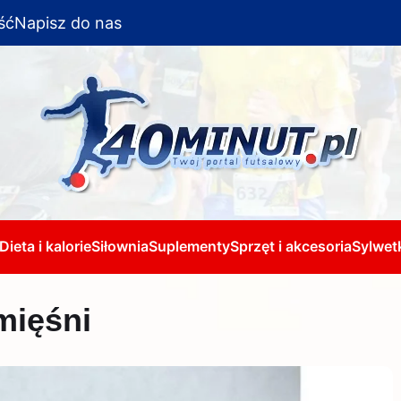
ść
Napisz do nas
Dieta i kalorie
Siłownia
Suplementy
Sprzęt i akcesoria
Sylwetk
mięśni