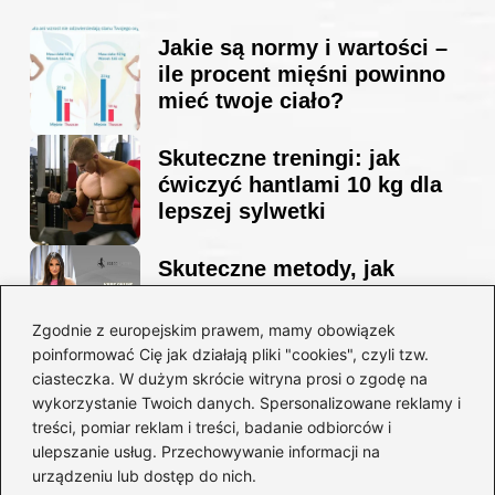
Jakie są normy i wartości –
ile procent mięśni powinno
mieć twoje ciało?
Skuteczne treningi: jak
ćwiczyć hantlami 10 kg dla
lepszej sylwetki
Skuteczne metody, jak
schudnąć i wyrzeźbić
sylwetkę w zaledwie 90 dni
Zgodnie z europejskim prawem, mamy obowiązek
poinformować Cię jak działają pliki "cookies", czyli tzw.
ciasteczka. W dużym skrócie witryna prosi o zgodę na
Idealny garnitur: jak dobrać
wykorzystanie Twoich danych. Spersonalizowane reklamy i
go do swojej sylwetki?
treści, pomiar reklam i treści, badanie odbiorców i
ulepszanie usług. Przechowywanie informacji na
urządzeniu lub dostęp do nich.