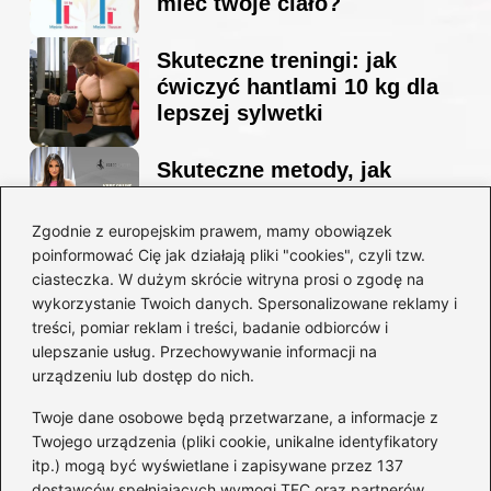
mieć twoje ciało?
Skuteczne treningi: jak
ćwiczyć hantlami 10 kg dla
lepszej sylwetki
Skuteczne metody, jak
schudnąć i wyrzeźbić
sylwetkę w zaledwie 90 dni
Zgodnie z europejskim prawem, mamy obowiązek
poinformować Cię jak działają pliki "cookies", czyli tzw.
ciasteczka. W dużym skrócie witryna prosi o zgodę na
Idealny garnitur: jak dobrać
wykorzystanie Twoich danych. Spersonalizowane reklamy i
go do swojej sylwetki?
treści, pomiar reklam i treści, badanie odbiorców i
ulepszanie usług. Przechowywanie informacji na
urządzeniu lub dostęp do nich.
Kategorie
Twoje dane osobowe będą przetwarzane, a informacje z
Twojego urządzenia (pliki cookie, unikalne identyfikatory
itp.) mogą być wyświetlane i zapisywane przez 137
Dieta i kalorie
(221)
dostawców spełniających wymogi TFC oraz partnerów