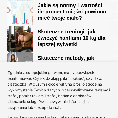
Jakie są normy i wartości –
ile procent mięśni powinno
mieć twoje ciało?
Skuteczne treningi: jak
ćwiczyć hantlami 10 kg dla
lepszej sylwetki
Skuteczne metody, jak
schudnąć i wyrzeźbić
sylwetkę w zaledwie 90 dni
Zgodnie z europejskim prawem, mamy obowiązek
poinformować Cię jak działają pliki "cookies", czyli tzw.
ciasteczka. W dużym skrócie witryna prosi o zgodę na
Idealny garnitur: jak dobrać
wykorzystanie Twoich danych. Spersonalizowane reklamy i
go do swojej sylwetki?
treści, pomiar reklam i treści, badanie odbiorców i
ulepszanie usług. Przechowywanie informacji na
urządzeniu lub dostęp do nich.
Kategorie
Twoje dane osobowe będą przetwarzane, a informacje z