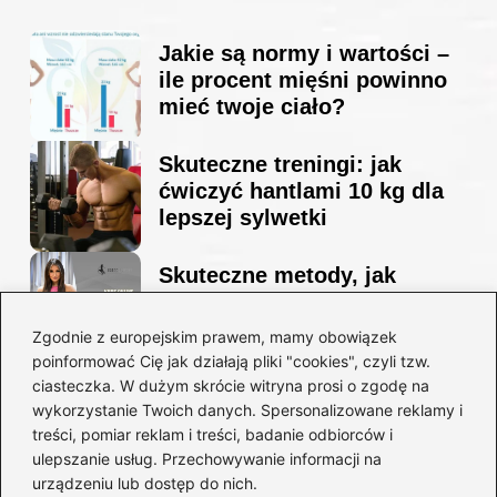
Jakie są normy i wartości –
ile procent mięśni powinno
mieć twoje ciało?
Skuteczne treningi: jak
ćwiczyć hantlami 10 kg dla
lepszej sylwetki
Skuteczne metody, jak
schudnąć i wyrzeźbić
sylwetkę w zaledwie 90 dni
Zgodnie z europejskim prawem, mamy obowiązek
poinformować Cię jak działają pliki "cookies", czyli tzw.
ciasteczka. W dużym skrócie witryna prosi o zgodę na
Idealny garnitur: jak dobrać
wykorzystanie Twoich danych. Spersonalizowane reklamy i
go do swojej sylwetki?
treści, pomiar reklam i treści, badanie odbiorców i
ulepszanie usług. Przechowywanie informacji na
urządzeniu lub dostęp do nich.