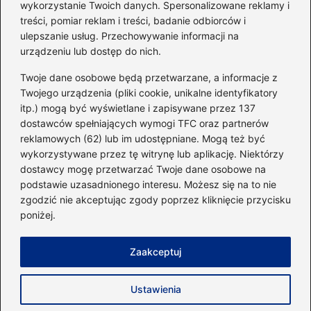
wykorzystanie Twoich danych. Spersonalizowane reklamy i
go do swojej sylwetki?
treści, pomiar reklam i treści, badanie odbiorców i
ulepszanie usług. Przechowywanie informacji na
urządzeniu lub dostęp do nich.
Kategorie
Twoje dane osobowe będą przetwarzane, a informacje z
Twojego urządzenia (pliki cookie, unikalne identyfikatory
itp.) mogą być wyświetlane i zapisywane przez 137
Dieta i kalorie
(221)
dostawców spełniających wymogi TFC oraz partnerów
Fitness
(236)
reklamowych (62) lub im udostępniane. Mogą też być
Siłownia
(101)
wykorzystywane przez tę witrynę lub aplikację. Niektórzy
Sport
(60)
dostawcy mogę przetwarzać Twoje dane osobowe na
podstawie uzasadnionego interesu. Możesz się na to nie
Sprzęt i akcesoria
(25)
zgodzić nie akceptując zgody poprzez kliknięcie przycisku
Suplementy
(38)
poniżej.
Sylwetka i trening
(18)
Zaakceptuj
Strona główna
Zasady użytkowania
Prywatność
Ustawienia
Napisz do nas