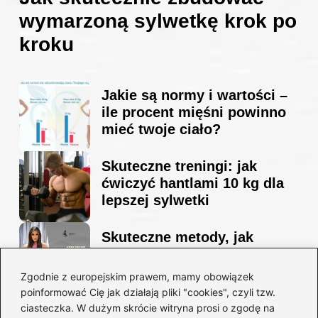
wymarzoną sylwetkę krok po
kroku
Jakie są normy i wartości –
ile procent mięśni powinno
mieć twoje ciało?
Skuteczne treningi: jak
ćwiczyć hantlami 10 kg dla
lepszej sylwetki
Skuteczne metody, jak
schudnąć i wyrzeźbić
sylwetkę w zaledwie 90 dni
Zgodnie z europejskim prawem, mamy obowiązek
poinformować Cię jak działają pliki "cookies", czyli tzw.
ciasteczka. W dużym skrócie witryna prosi o zgodę na
Idealny garnitur: jak dobrać