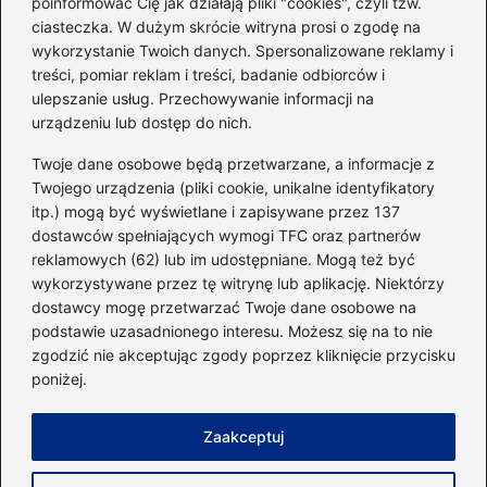
poinformować Cię jak działają pliki "cookies", czyli tzw.
ciasteczka. W dużym skrócie witryna prosi o zgodę na
Idealny garnitur: jak dobrać
wykorzystanie Twoich danych. Spersonalizowane reklamy i
go do swojej sylwetki?
treści, pomiar reklam i treści, badanie odbiorców i
ulepszanie usług. Przechowywanie informacji na
urządzeniu lub dostęp do nich.
Kategorie
Twoje dane osobowe będą przetwarzane, a informacje z
Twojego urządzenia (pliki cookie, unikalne identyfikatory
itp.) mogą być wyświetlane i zapisywane przez 137
Dieta i kalorie
(221)
dostawców spełniających wymogi TFC oraz partnerów
Fitness
(236)
reklamowych (62) lub im udostępniane. Mogą też być
Siłownia
(101)
wykorzystywane przez tę witrynę lub aplikację. Niektórzy
Sport
(60)
dostawcy mogę przetwarzać Twoje dane osobowe na
podstawie uzasadnionego interesu. Możesz się na to nie
Sprzęt i akcesoria
(25)
zgodzić nie akceptując zgody poprzez kliknięcie przycisku
Suplementy
(38)
poniżej.
Sylwetka i trening
(18)
Zaakceptuj