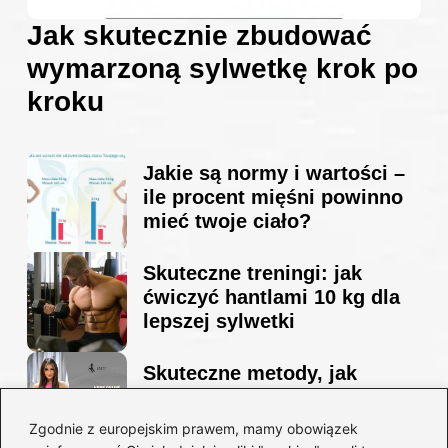
Jak skutecznie zbudować
wymarzoną sylwetkę krok po
kroku
Jakie są normy i wartości –
ile procent mięśni powinno
mieć twoje ciało?
Skuteczne treningi: jak
ćwiczyć hantlami 10 kg dla
lepszej sylwetki
Skuteczne metody, jak
schudnąć i wyrzeźbić
sylwetkę w zaledwie 90 dni
Zgodnie z europejskim prawem, mamy obowiązek